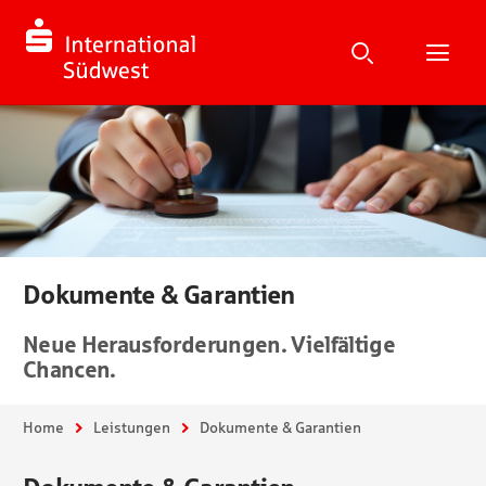
Suche
Suchen
Suche
H
Dokumente & Garantien
Neue Herausforderungen. Vielfältige
Chancen.
Sie sind hier:
Home
Leistungen
Dokumente & Garantien