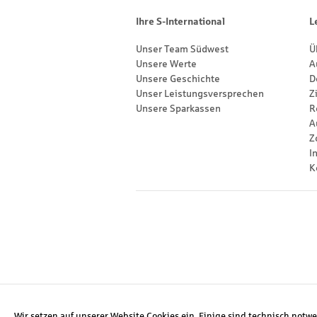
Sitemap
Ihre S-International
L
Unser Team Südwest
Ü
Unsere Werte
A
Unsere Geschichte
D
Unser Leistungsversprechen
Z
Unsere Sparkassen
R
A
Z
I
K
Footernavigation
Social Media
Wir setzen auf unserer Website Cookies ein. Einige sind technisch notw