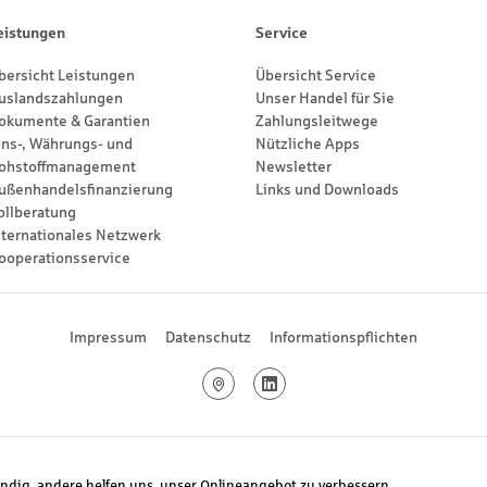
eistungen
Service
bersicht Leistungen
Übersicht Service
uslandszahlungen
Unser Handel für Sie
okumente & Garantien
Zahlungsleitwege
ins-, Währungs- und
Nützliche Apps
ohstoffmanagement
Newsletter
ußenhandelsfinanzierung
Links und Downloads
ollberatung
nternationales Netzwerk
ooperationsservice
Impressum
Datenschutz
Informationspflichten
Google Maps
LinkedIn
endig, andere helfen uns, unser Onlineangebot zu verbessern.