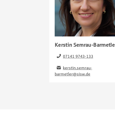
Kerstin Semrau-Barmetle
07141 9743-133
kerstin.semrau-
barmetler@sisw.de
Footernavigation