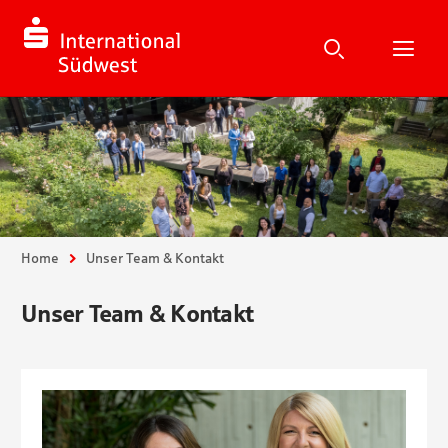
Suche
Suchen
Suche
H
Sie sind hier:
Home
Unser Team & Kontakt
Unser Team & Kontakt