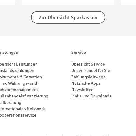
Zur Übersicht Sparkassen
eistungen
Service
bersicht Leistungen
Übersicht Service
uslandszahlungen
Unser Handel für Sie
okumente & Garantien
Zahlungsleitwege
ins-, Währungs- und
Nützliche Apps
ohstoffmanagement
Newsletter
ußenhandelsfinanzierung
Links und Downloads
ollberatung
nternationales Netzwerk
ooperationsservice