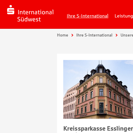
Ihre S-International
Leistun
Sie sind hier:
Home
Ihre S-International
Unser
BW Mitte
Kreissparkasse Esslinge