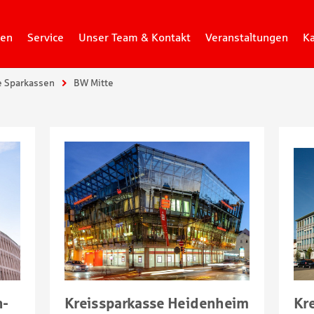
gen
Service
Unser Team & Kontakt
Veranstaltungen
Ka
e Sparkassen
BW Mitte
n-
Kreissparkasse Heidenheim
Kr