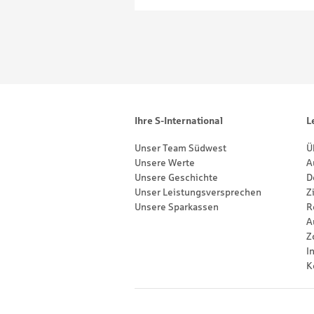
Footernavigation
Sitemap
Ihre S-International
L
Unser Team Südwest
Ü
Unsere Werte
A
Unsere Geschichte
D
Unser Leistungsversprechen
Z
Unsere Sparkassen
R
A
Z
I
K
Footernavigation